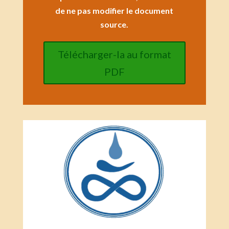
de ne pas modifier le document
source.
Télécharger-la au format
PDF