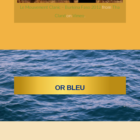
Le Mouvement Clanic – Burkina Faso 2012
from
Tha
Cland
on
Vimeo
.
OR BLEU